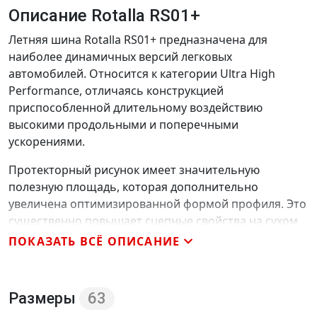
Описание Rotalla RS01+
Летняя шина Rotalla RS01+ предназначена для
наиболее динамичных версий легковых
автомобилей. Относится к категории Ultra High
Performance, отличаясь конструкцией
приспособленной длительному воздействию
высокими продольными и поперечными
ускорениями.
Протекторный рисунок имеет значительную
полезную площадь, которая дополнительно
увеличена оптимизированной формой профиля. Это
существенно повышает сцепные свойства на сухом
покрытии и сохраняет их стабильность при
ПОКАЗАТЬ ВСЁ ОПИСАНИЕ
маневрировании. Эффективность на мокрой
поверхности обеспечивается, как удлиненными
кромками плечевых блоков, так и оригинальными Z-
Размеры
63
образными ламелями, дополнительно