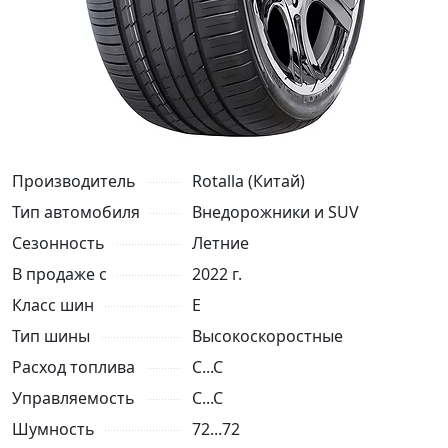
Производитель
Rotalla (Китай)
Тип автомобиля
Внедорожники и SUV
Сезонность
Летние
В продаже с
2022 г.
Класс шин
E
Тип шины
Высокоскоростные
Расход топлива
C...C
Управляемость
C...C
Шумность
72...72