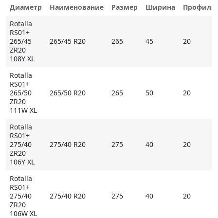
повышающими эффективность работы протектора
Диаметр
Наименование
Размер
Ширина
Профиль
при торможении.
Rotalla
RS01+
265/45
265/45 R20
265
45
20
Основные особенности Rotalla RS01+
ZR20
108Y XL
- усиленный каркас и брекер с бесшовной намоткой
корда обеспечивают стабильность на высокой
Rotalla
RS01+
скорости, придают управляемости спортивную
265/50
265/50 R20
265
50
20
отточенность;
ZR20
- увеличенное пятно контакта улучшает сцепление
111W XL
на сухом покрытии;
Rotalla
- Z-образные ламели позволяют более интенсивно
RS01+
275/40
275/40 R20
275
40
20
ускоряться и замедляться на мокрой поверхности.
ZR20
106Y XL
* Внимание: летние шины не российского
происхождения могут быть промаркированы
Rotalla
RS01+
обозначением M+S
275/40
275/40 R20
275
40
20
ZR20
Купить Rotalla RS01+ на Мосавтошине
106W XL