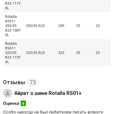
R23 111Y
XL
Rotalla
RS01+
295/35
295/35 R23
295
35
23
R23 108Y
XL
Rotalla
RS01+
325/35
325/35 R23
325
35
23
R23 115Y
XL
Отзывы
73
Айрат
о шине Rotalla RS01+
Оценка
5
Особо никогда не был любителем писать всякого