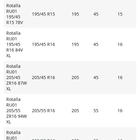
обеспечивает шине стабильное поведение на
Rotalla
большой скорости, а также быстроту и точность в
RU01
195/45 R15
195
45
15
195/45
реакциях на действия водителя.
R15 78V
Rotalla
RU01
Надежность на мокром покрытии
195/45
195/45 R16
195
45
16
Значительная часть элементов протектора
R16 84V
XL
препятствует возникновению аквапланирования. И
это не только дренажные канавки. Протектор
Rotalla
RU01
содержит множество узких ламелей. При контакте с
205/45
205/45 R16
205
45
16
дорожным покрытием образуемые ими кромки не
ZR16 87W
только цепляются за поверхность, но и направляют
XL
покрывающую ее воду в одну из дренажных канавок.
Rotalla
RU01
205/55
205/55 R16
205
55
16
ZR16 94W
Основные особенности Rotalla RU01
XL
- асимметричный протектор обеспечивает отличную
Rotalla
управляемость на любой скорости;
RU01