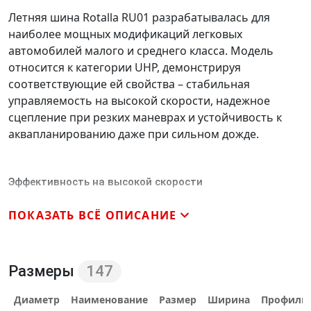
Летняя шина Rotalla RU01 разрабатывалась для
наиболее мощных модификаций легковых
автомобилей малого и среднего класса. Модель
относится к категории UHP, демонстрируя
соответствующие ей свойства – стабильная
управляемость на высокой скорости, надежное
сцепление при резких маневрах и устойчивость к
аквапланированию даже при сильном дожде.
Эффективность на высокой скорости
Протектор шины отличается асимметричным
ПОКАЗАТЬ ВСЁ ОПИСАНИЕ
расположением элементов. Большая их часть
объединена в продольные ребра. Те из них, которые
расположены с наружной стороны протектора
выполнены сплошными. В том числе и плечевая
Размеры
147
зона. Расположенные здесь блоки соединены между
Диаметр
Наименование
Размер
Ширина
Профиль
собой жесткими перемычками. Такой дизайн