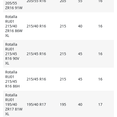
205/55 R16
205
55
16
- широкие плечевые блоки с внутренней стороны
205/55
улучшают курсовую устойчивость и оперативность
ZR16 91W
управления;
Rotalla
- многочисленные ламели препятствуют
RU01
аквапланированию, обеспечивают надежные тягово-
215/40
215/40 R16
215
40
16
ZR16 86W
сцепные свойства на мокром покрытии.
XL
* Внимание: летние шины не российского
Rotalla
происхождения могут быть промаркированы
RU01
215/45
215/45 R16
215
45
16
обозначением M+S
R16 90V
XL
Купить Rotalla RU01 на Мосавтошине
Rotalla
RU01
215/45 R16
215
45
16
215/45
R16 86H
Rotalla
RU01
195/40
195/40 R17
195
40
17
ZR17 81W
XL